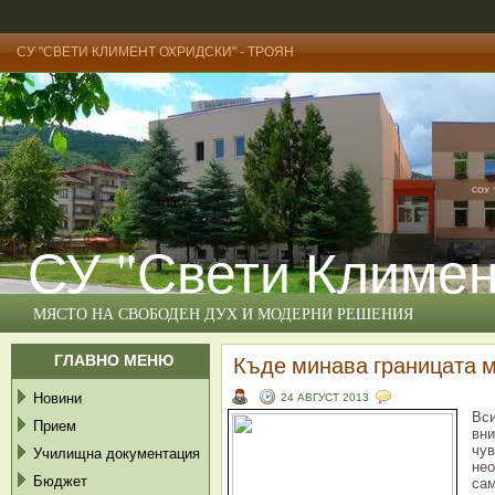
СУ "СВЕТИ КЛИМЕНТ ОХРИДСКИ" - ТРОЯН
СУ "Свети Климен
МЯСТО НА СВОБОДЕН ДУХ И МОДЕРНИ РЕШЕНИЯ
ГЛАВНО МЕНЮ
Къде минава границата м
Новини
24 АВГУСТ 2013
Вси
Прием
вни
чув
Училищна документация
нео
Бюджет
сам