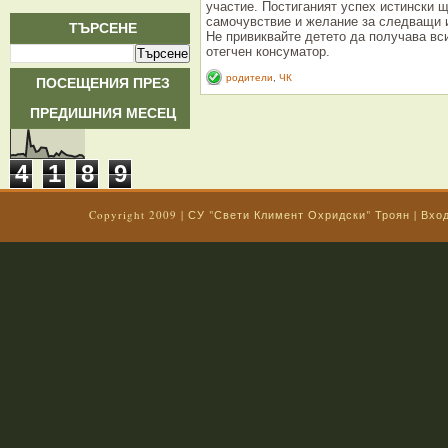
участие. Постиганият успех истински 
самочувствие и желание за следващи 
ТЪРСЕНЕ
Не привиквайте детето да получава вси
отегчен консуматор.
ПОСЕЩЕНИЯ ПРЕЗ
родители
,
ЧК
ПРЕДИШНИЯ МЕСЕЦ
4
1
8
9
Copyright 2009 |
СУ "Свети Климент Охридски" Троян
|
Вхо