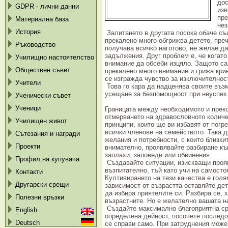
дос
GDPR - лични данни
изв
пре
Материална база
нез
История
Залитането в другата посока обаче съ
прекалено много обгрижва детето, преч
Ръководство
получава всичко наготово, не желае да
задължения. Друг проблем е, че когато
Училищно настоятелство
внимание да обсеби изцяло. Защото са
Обществен съвет
прекалено много внимание и грижа кри
се изгражда чувство за изключителнос
Учители
Това го кара да надценява своите въз
усещане за безпомощност при неуспех
Ученически съвет
Ученици
Границата между необходимото и преко
отмерването на здравословното количе
Училищен живот
принципи, които ще ви избавят от погр
всички членове на семейството. Така д
Сътезания и награди
желания и потребности, с които близки
Проекти
внимателно, проявявайте разбиране къ
заплахи, заповеди или обвинения.
Профил на купувача
Създавайте ситуации, изискващи прояв
възпитателно, тъй като учи на самосто
Контакти
Култивирането на тези качества е голя
Другарски срещи
зависимост от възрастта оставяйте дет
да избира приятелите си. Разбира се, 
Полезни връзки
възрастните. Но е желателно вашата н
Създайте максимално благоприятна ср
English
определена дейност, посочете последо
Deutsch
се справи само. При затруднения може 