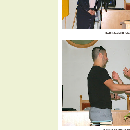
Един засмян кла
И една засмяна к