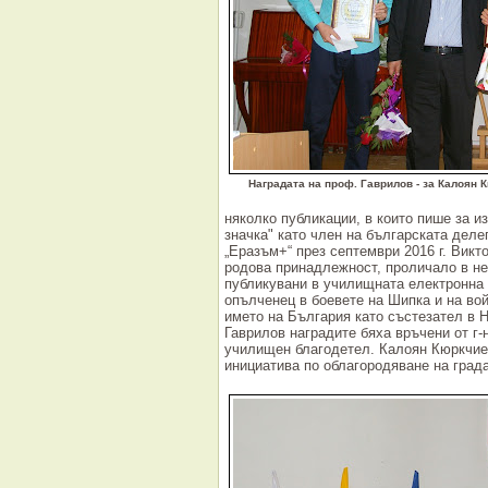
Наградата на проф. Гаврилов - за Калоян 
няколко публикации, в които пише за и
значка" като член на българската деле
„Еразъм+“ през септември 2016 г. Викт
родова принадлежност, проличало в ней
публикувани в училищната електронна м
опълченец в боевете на Шипка и на вой
името на България като състезател в 
Гаврилов наградите бяха връчени от г
училищен благодетел. Калоян Кюркчиев
инициатива по облагородяване на града