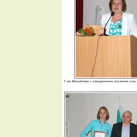
Г-жа Михайлова с емоционално послание към 