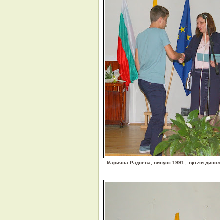
Марияна Радоева, випуск 1991, връчи дипол