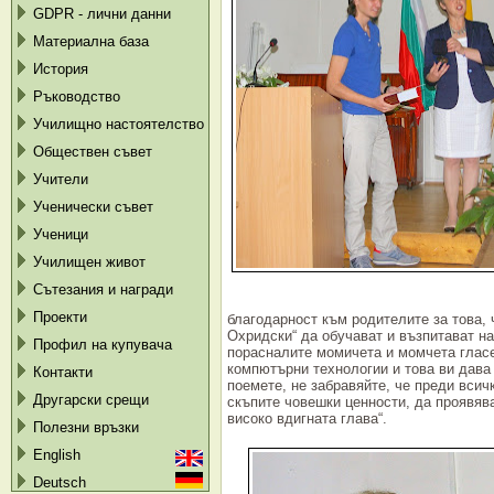
GDPR - лични данни
Материална база
История
Ръководство
Училищно настоятелство
Обществен съвет
Учители
Ученически съвет
Ученици
Училищен живот
Сътезания и награди
Проекти
благодарност към родителите за това, 
Охридски“ да обучават и възпитават на
Профил на купувача
порасналите момичета и момчета глас
компютърни технологии и това ви дава 
Контакти
поемете, не забравяйте, че преди всич
Другарски срещи
скъпите човешки ценности, да проявява
високо вдигната глава“.
Полезни връзки
English
Deutsch