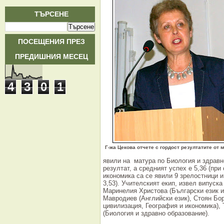
ТЪРСЕНЕ
ПОСЕЩЕНИЯ ПРЕЗ
ПРЕДИШНИЯ МЕСЕЦ
4
3
0
1
Г-жа Цекова отчете с гордост резултатите от 
явили на матура по Биология и здравн
резултат, а средният успех е 5,36 (при
икономика са се явили 9 зрелостници и
3,53). Учителският екип, извел випуска
Маринелия Христова (Български език и
Мавродиев (Английски език), Стоян Бо
цивилизация, География и икономика), 
(Биология и здравно образование).