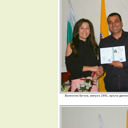
Валентин Бечев, випуск 1991, връчи дипло