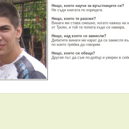
Нещо, което научи за връстниците си?
Не съди книгата по корицата.
Нещо, което те разсмя?
Винаги ми става смешно, когато кажеш на н
от Троян, и той те попита къде се намира.
Нещо, над което се замисли?
Дебатите винаги ме карат да се замисля въ
по които трябва да говорим.
Нещо, което си обеща?
Другия път да съм по-добър и уверен в себ