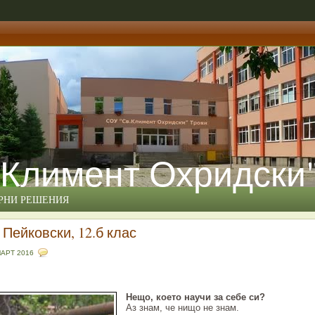
 Климент Охридски
ЕРНИ РЕШЕНИЯ
 Пейковски, 12.б клас
МАРТ 2016
Нещо, което научи за себе си?
Аз знам, че нищо не знам.