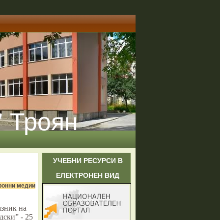
" Троян
УЧЕБНИ РЕСУРСИ В
ЕЛЕКТРОНЕН ВИД
ронни медии
азник на
ски” - 25