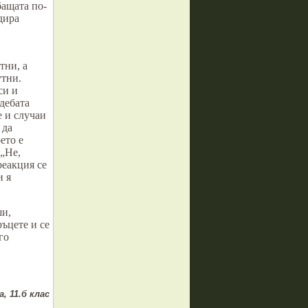
бащата по-
дира
тни, а
утни.
си и
дебата
 и случаи
 да
ето е
 „Не,
реакция се
и я
ши,
ъцете и се
го
, 11.б клас