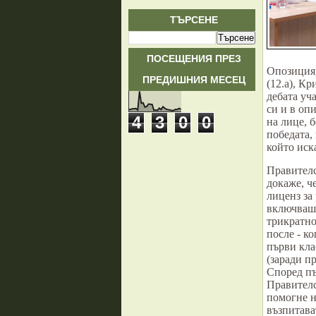
ТЪРСЕНЕ
ПОСЕЩЕНИЯ ПРЕЗ
Опозиция,
ПРЕДИШНИЯ МЕСЕЦ
(12.а), К
дебата уч
си и в оп
4
3
0
0
на лице, 
победата,
който иск
Правителс
докаже, че
лиценз за
включваше
трикратно
после - к
първи кла
(заради п
Според пъ
Правителс
помогне н
възпитават