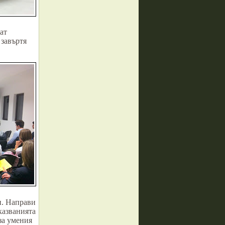
ат
 завъртя
и. Направи
казванията
за умения