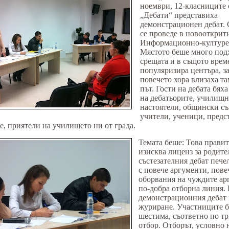
ноември, 12-класниците 
„Дебати“ представиха
демонстрационен дебат.
се проведе в новооткрит
Информационно-културе
Мястото беше много под
срещата и в същото врем
популяризира центъра, з
повечето хора влизаха та
път. Гости на дебата бях
на дебатьорите, училищ
настоятели, общински с
учители, ученици, предс
е, приятели на училището ни от града.
Темата беше: Това прави
изисква лиценз за родите
състезателния дебат пече
с повече аргументи, пове
оборвания на чуждите ар
по-добра отборна линия.
демонстрационния дебат
журиране. Участниците б
шестима, съответно по т
отбор. Отборът, условно 