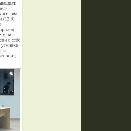
аващият.
мела
Ангелова
 (12.б).
н
Кирилов
ето на
ени в себе
с усмивки
а за
мат
опит,