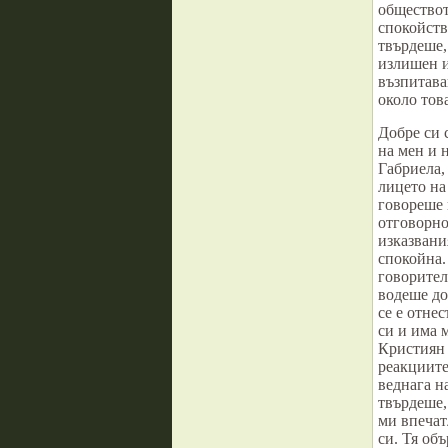
обществот
спокойств
твърдеше,
излишен и
възпитава
около тов
Добре си 
на мен и 
Габриела,
лицето на
говореше 
отговорно
изказвани
спокойна
говорител
водеше до
се е отне
си и има м
Кристиян 
реакциите
веднага н
твърдеше,
ми впечат
си. Тя об