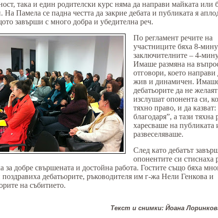
ност, така и един родителски курс няма да направи майката или 
. На Памела се падна честта да закрие дебата и публиката я апло
щото завърши с много добра и убедителна реч.
По регламент речите на
участниците бяха 8-мину
заключителните – 4-мин
Имаше размяна на въпро
отговори, което направи 
жив и динамичен. Имаше
дебатьорите да не желаят
изслушат опонента си, ко
тяхно право, и да казват:
благодаря”, а тази тяхна 
харесваше на публиката 
развеселяваше.
След като дебатът завър
опонентите си стиснаха р
а за добре свършената и достойна работа. Гостите също бяха мно
 поздравиха дебатьорите, ръководителя им г-жа Нели Генкова и
орите на събитието.
Текст и снимки: Йоана Лоринкова