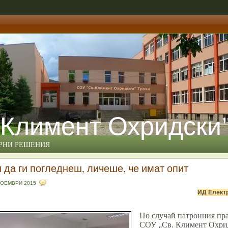
 Климент Охридски
ЕРНИ РЕШЕНИЯ
и да ги погледнеш, личеше, че имат опит
НОЕМВРИ 2015
И
Д
Елект
По случай патронния пр
СОУ „Св. Климент Охрид