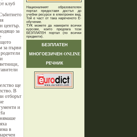
от клуб
Националният образователен
портал предоставя достъп до
 Събитието
учебни ресурси в електронен вид.
Той е част от така нареченото Е-
ия
обучение.
н център.
ТУК
можете да намерите всички
курсове, които предлага този
ходящо за
БЕЗПЛАТЕН портал (по всички
е
предмети)
.
ащото
БЕЗПЛАТЕН
м за първи
а родители
МНОГОЕЗИЧЕН ONLINE
ни
РЕЧНИК
ъветници,
тавители
телство ще
лство. В
ли отборът
че
гументи и
 На
 нямаше
яха
рима в
наречен