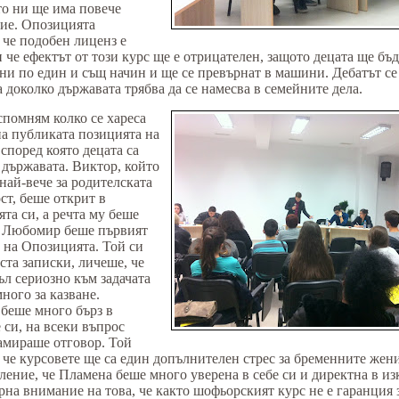
о ни ще има повече
ие. Опозицията
 че подобен лиценз е
 че ефектът от този курс ще е отрицателен, защото децата ще бъд
ни по един и същ начин и ще се превърнат в машини. Дебатът се
а доколко държавата трябва да се намесва в семейните дела.
спомням колко се хареса
на публиката позицията на
 според която децата са
 държавата. Виктор, който
най-вече за родителската
ст, беше открит в
ята си, а речта му беше
. Любомир беше първият
 на Опозицията. Той си
ста записки, личеше, че
съл сериозно към задачата
ного за казване.
беше много бърз в
 си, на всеки въпрос
амираше отговор. Той
 че курсовете ще са един допълнителен стрес за бременните жен
ление, че Пламена беше много уверена в себе си и директна в из
ърна внимание на това, че както шофьорският курс не е гаранция 