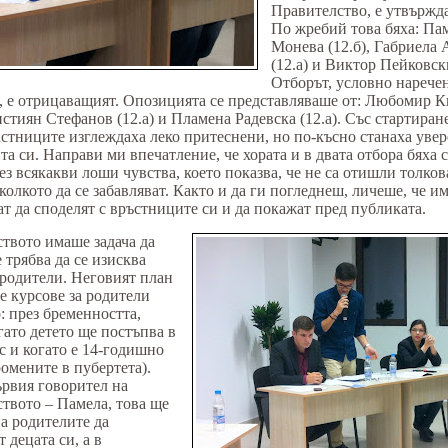
Правителство, е утвържд
По жребий това бяха: Па
Монева (12.б), Габриела 
(12.а) и Виктор Пейковски
Отборът, условно нарече
 е отрицаващият. Опозицията се представляваше от: Любомир 
ристиян Стефанов (12.а) и Пламена Радевска (12.а). Със стартиран
астниците изглеждаха леко притеснени, но по-късно станаха увер
ита си. Направи ми впечатление, че хората и в двата отбора бяха 
без всякакви лоши чувства, което показва, че не са отишли толков
 колкото да се забавляват. Както и да ги погледнеш, личеше, че и
ат да споделят с връстниците си и да покажат пред публиката.
твото имаше задача да
 трябва да се изисква
 родители. Неговият план
 курсове за родители
: през бременността,
огато детето ще постъпва в
с и когато е 14-годишно
ромените в пубертета).
рвия говорител на
твото – Памела, това ще
а родителите да
 децата си, а в