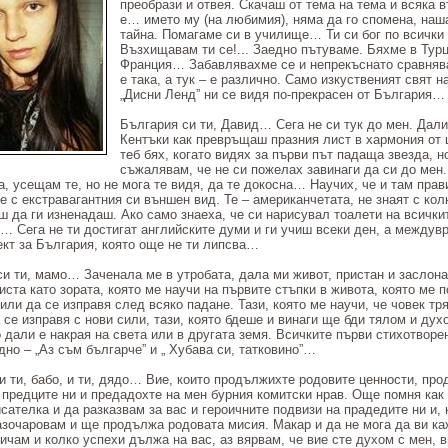
преобрази и отвея. Скачаш от тема на тема и всяка 
е… името му (на любимия), няма да го спомена, наша
тайна. Помагаме си в училище… Ти си бог по всички
Възхищавам ти се!... Заедно пътуваме. Бяхме в Турц
Франция… Забавлявахме се и непрекъснато сравнява
е така, а тук – е различно. Само изкуственият свят н
„Дисни Ленд” ни се видя по-прекрасен от България…
България си ти, Давид… Сега не си тук до мен. Дали
Кентъки как превръщаш празния лист в хармония от 
теб бях, когато видях за първи път падаща звезда, н
съжалявам, че не си пожелах завинаги да си до мен.
а, усещам те, но не мога те видя, да те докосна… Научих, че и там пра
е с екстравагантния си външен вид. Те – американчетата, не знаят с кол
 да ги изненадаш. Ако само знаеха, че си нарисувал тоалети на всички
… Сега не ти достигат английските думи и ги учиш всеки ден, а междув
кт за България, която още не ти липсва…
и ти, мамо… Заченала ме в утробата, дала ми живот, пристан и заслона.
чиста като зората, която ме научи на първите стъпки в живота, която ме 
или да се изправя след всяко падане. Тази, която ме научи, че човек тр
а се изправя с нови сили, тази, която бдеше и винаги ще бди тялом и дух
 дали е накрая на света или в другата земя. Всичките първи стихотворе
дно – „Аз съм българче” и „ Хубава си, татковино”…
и ти, бабо, и ти, дядо… Вие, които продължихте родовите ценности, пр
 предците ни и предадохте на мен бурния комитски нрав. Още помня как
исателка и да разказвам за вас и героичните подвизи на прадедите ни и,
азочаровам и ще продължа родовата мисия. Макар и да не мога да ви ка
бичам и колко успехи дължа на вас, аз вярвам, че вие сте духом с мен, в