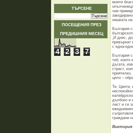
моите благ
опълченеца
ТЪРСЕНЕ
чии пример
закодирано
нишката на
ПОСЕЩЕНИЯ ПРЕЗ
България с
ПРЕДИШНИЯ МЕСЕЦ
българскот
„И днес, д
превърнат 
с една-едн
4
2
3
7
България с
теб, които
дъгата, из
страст, ко
приятелко,
цяло – обр
Ти, Цвети,
неспокойно
калейдоско
дълбоко и 
лист и се 
ежедневиет
съпротивля
граждани 
Виктория 