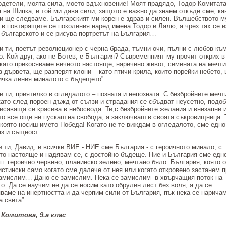
одетели, моята сила, моето вдъхновение! Моят прадядо, Тодор Комитата
 на Шипка, и той ми дава сили, защото е важно да знаем откъде сме, ка
и ще следваме. Българският ми корен е здрав и силен. Вълшебството м
 в повтарящите се поколения наред имена Тодор и Лалю, а чрез тях се и
 българското и се рисува портретът на България…
и ти, поетът революционер с черна брада, тъмни очи, пълни с любов къ
о. Кой друг, ако не Ботев, е България? Съвременният му прочит открих в
окато прекосяваме вечното настояще, наречено живот, семената на мечти
в дървета, ще разперят клони – като птичи крила, които порейки небето,
ичка линия миналото с бъдещето”…
и ти, приятелко в огледалото – позната и непозната. С безбройните мечт
 като след пороен дъжд от сълзи и страдания се сбъдват неусетно, подоб
висяваща се красива в небосвода. Ти,с безбройните желания и внезапни 
ито все още не пускаш на свобода, а заключваш в своята съкровищница. 
 която носиш името Победа! Когато не те виждам в огледалото, сме едн
аз и същност…
 и ти, Давид, и всички ВИЕ - НИЕ сме България - с героичното минало, с
то настояще и надявам се, с достойно бъдеще. Ние и България сме едно
п: героично червено, планинско зелено, мечтано бяло. България, която 
истински само когато сме далече от нея или когато откровено застанем 
замислим… Дано се замислим. Нека се замислим в хвърчащия поток на
о. Да се научим не да се носим като обрулен лист без воля, а да се
ваме на инертността и да черпим сили от България, пък нека се нарича
на света”…
Комитова, 9.а клас