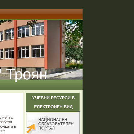
" Троян
УЧЕБНИ РЕСУРСИ В
ЕЛЕКТРОНЕН ВИД
 мечта.
разбера
болката в
 те