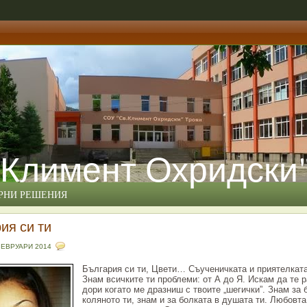
 Климент Охридски
ЕРНИ РЕШЕНИЯ
ия си ти
ФЕВРУАРИ 2014
България си ти, Цвети… Съученичката и приятелката
Знам всичките ти проблеми: от А до Я. Искам да те 
дори когато ме дразниш с твоите „шегички”. Знам за 
коляното ти, знам и за болката в душата ти. Любовта