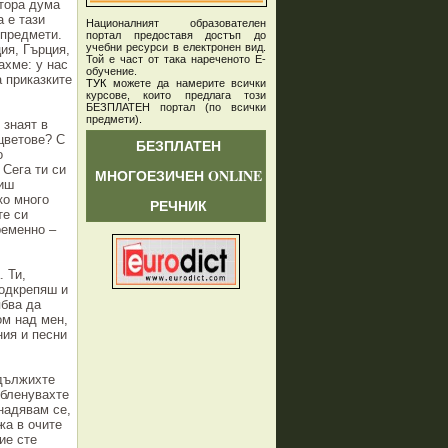
втора дума
 е тази
Националният образователен
 предмети.
портал предоставя достъп до
учебни ресурси в електронен вид.
ия, Гърция,
Той е част от така нареченото Е-
хме: у нас
обучение.
а приказките
ТУК
можете да намерите всички
курсове, които предлага този
БЕЗПЛАТЕН портал (по всички
предмети)
.
 знаят в
цветове? С
БЕЗПЛАТЕН
о
 Сега ти си
МНОГОЕЗИЧЕН ONLINE
виш
ко много
РЕЧНИК
те си
ременно –
 Ти,
подкрепяш и
ябва да
ом над мен,
ния и песни
одължихте
 бленувахте
 надявам се,
жа в очите
ие сте