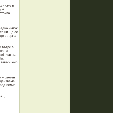
 –
кви сме и
у е
зточва
м
 една книга:
те ни ще се
 ще свържат
и вътре в
но на
изблици на
Ти,
о завършено
 – цветен
оценяваме
пред белия
ме „