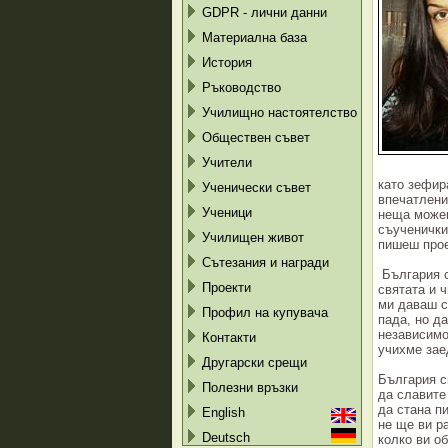
GDPR - лични данни
Материална база
История
Ръководство
Училищно настоятелство
Обществен съвет
Учители
като зефир
Ученически съвет
впечатлени
Ученици
неща можеш
съученички
Училищен живот
пишеш прое
Сътезания и награди
България с
Проекти
святата и 
ми даваш с
Профил на купувача
пада, но д
независимо
Контакти
учихме зае
Другарски срещи
България с
Полезни връзки
да славите
да стана п
English
не ще ви р
Deutsch
колко ви о