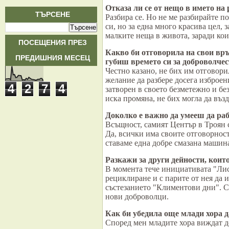
Отказа ли се от нещо в името на
ТЪРСЕНЕ
Разбира се. Но не ме разбирайте п
си, но за една много красива цел, 
малките неща в живота, заради кои
ПОСЕЩЕНИЯ ПРЕЗ
Какво би отговорила на свои връ
ПРЕДИШНИЯ МЕСЕЦ
губиш времето си за доброволче
Честно казано, не бих им отговорил
желание да разбере досега изброен
4
2
7
4
затворен в своето безметежно и бе
иска промяна, не бих могла да възд
Доколко е важно да умееш да ра
Всъщност, самият Център в Троян 
Да, всички има своите отговорност
ставаме една добре смазана машина
Разкажи за други дейности, коит
В момента тече инициативата "Лист
рециклиране и с парите от нея да 
състезанието "Климентови дни". 
нови доброволци.
Как би убедила още млади хора 
Според мен младите хора виждат д