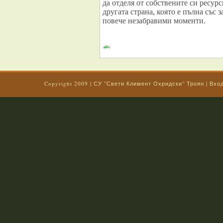
да отделя от собствените си ресур
другата страна, която е пълна със 
повече незабравими моменти.
Copyright 2009 |
СУ "Свети Климент Охридски" Троян
|
Вхо