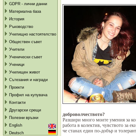
GDPR - лични данни
Материална база
История
Ръководство
Училищно настоятелство
Обществен съвет
Учители
Ученически съвет
Ученици
Училищен живот
Сътезания и награди
Проекти
Профил на купувача
Контакти
Другарски срещи
доброволчеството?
Полезни връзки
Разшири много моите умения за к
работа в колектив, чувството за е
English
че станах един по-добър и толеран
Deutsch