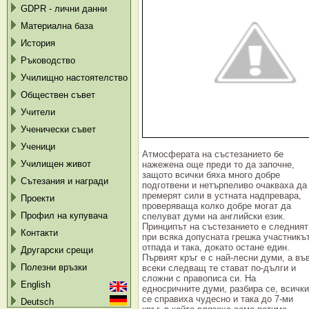
GDPR - лични данни
Материална база
История
Ръководство
Училищно настоятелство
Обществен съвет
Учители
Ученически съвет
Ученици
Атмосферата на състезанието бе
Училищен живот
нажежена още преди то да започне,
защото всички бяха много добре
Сътезания и награди
подготвени и нетърпеливо очакваха да
премерят сили в устната надпревара,
Проекти
проверяваща колко добре могат да
Профил на купувача
спелуват думи на английски език.
Принципът на състезанието е следният
Контакти
при всяка допусната грешка участникъ
отпада и така, докато остане един.
Другарски срещи
Първият кръг е с най-лесни думи, а въ
Полезни връзки
всеки следващ те стават по-дълги и
сложни с правописа си. На
English
едносричните думи, разбира се, всички
се справиха чудесно и така до 7-ми
Deutsch