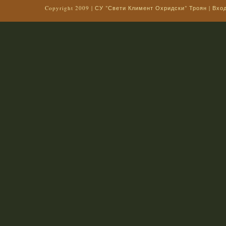
Copyright 2009 |
СУ "Свети Климент Охридски" Троян
|
Вхо