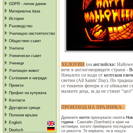
GDPR - лични данни
Материална база
История
Ръководство
Училищно настоятелство
Обществен съвет
Учители
Ученически съвет
Ученици
ХЕЛОУИН
(на
английски
: Hallow
вече в англоговорящите страни -
В
Училищен живот
Началото си води от
келтския
езич
Сътезания и награди
светии (All Saints' Day). По тради
Проекти
се тиквени фенери и се обикалят с
малките деца, за да н
Профил на купувача
Контакти
ПРОИЗХОД НА ПРАЗНИКА
Другарски срещи
Полезни връзки
Древните
келти
празнували своята
Нов
година
- Самхайн (Samhain) в края на
English
октомври, когато прибирали последнат
Deutsch
си реколта. Те вярвали, че в нощта