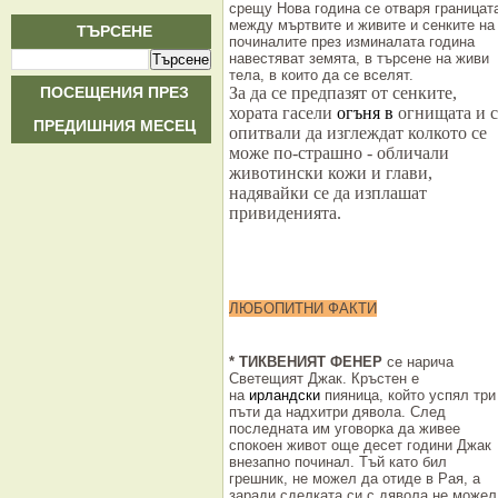
срещу Нова година се отваря границат
между мъртвите и живите и сенките на
ТЪРСЕНЕ
починалите през изминалата година
навестяват земята, в търсене на живи
тела, в които да се вселят.
ПОСЕЩЕНИЯ ПРЕЗ
За да се предпазят от сенките,
хората гасели
огъня
в
огнищата и с
ПРЕДИШНИЯ МЕСЕЦ
опитвали да изглеждат колкото се
може по-страшно - обличали
животински кожи и глави,
надявайки се да изплашат
привиденията
ЛЮБОПИТНИ ФАКТИ
* ТИКВЕНИЯТ ФЕНЕР
се нарича
Светещият Джак. Кръстен е
на
ирландски
пияница, който успял три
пъти да надхитри дявола. След
последната им уговорка да живее
спокоен живот още десет години Джак
внезапно починал. Тъй като бил
грешник, не можел да отиде в Рая, а
заради сделката си с дявола не можел