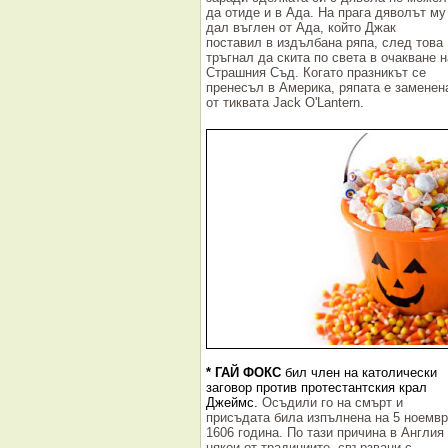
да отиде и в Ада. На прага дяволът му
дал въглен от Ада, който Джак
поставил в издълбана ряпа, след това
тръгнал да скита по света в очакване н
Страшния Съд. Когато празникът се
пренесъл в Америка, ряпата е заменен
от тиквата Jack O'Lantern.
* ГАЙ ФОКС
бил член на католически
заговор против протестантския крал
Джеймс.
Осъдили го на смърт и
присъдата била изпълнена на 5 ноемв
1606 година. По тази причина в Англия
някои от традициите, свързвани с