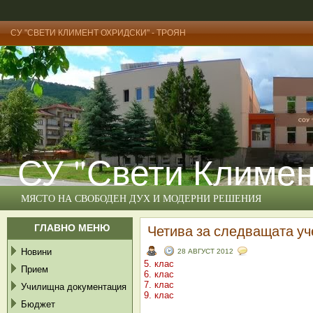
СУ "СВЕТИ КЛИМЕНТ ОХРИДСКИ" - ТРОЯН
СУ "Свети Климен
МЯСТО НА СВОБОДЕН ДУХ И МОДЕРНИ РЕШЕНИЯ
ГЛАВНО МЕНЮ
Четива за следващата уч
Новини
28 АВГУСТ 2012
5. клас
Прием
6. клас
7. клас
Училищна документация
9. клас
Бюджет