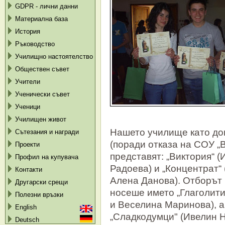
GDPR - лични данни
Материална база
История
Ръководство
Училищно настоятелство
Обществен съвет
Учители
Ученически съвет
Ученици
Училищен живот
Нашето училище като до
Сътезания и награди
(поради отказа на СОУ „В
Проекти
представят: „Виктория“ 
Профил на купувача
Радоева) и „Концентрат“
Контакти
Алена Данова). Отборът
Другарски срещи
носеше името „Глаголит
Полезни връзки
и Веселина Маринова), а
English
„Сладкодумци" (Ивелин 
Deutsch