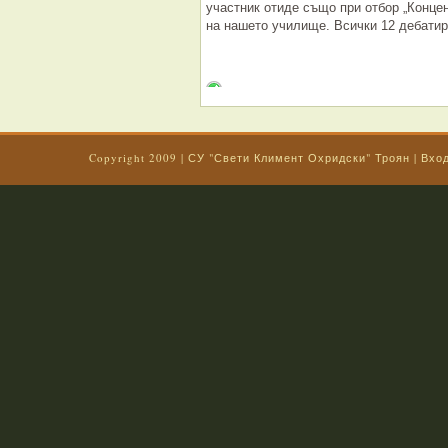
участник отиде също при отбор „Конце
на нашето училище. Всички 12 дебатир
Copyright 2009 |
СУ "Свети Климент Охридски" Троян
|
Вхо