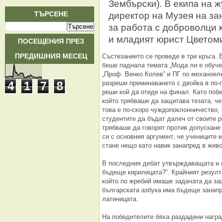
Зембърски). В екипа на 
ТЪРСЕНЕ
директор на Музея на за
за работа с доброволци 
и младият юрист Цветом
ПОСЕЩЕНИЯ ПРЕЗ
ПРЕДИШНИЯ МЕСЕЦ
Състезанието се проведе в три кръга. 
беше паднала темата „Мода ли е обучен
„Проф. Венко Колев”
и
ПГ по механоеле
4
1
7
8
разреши преминаването с двойка в по-г
реши кой да отиде на финал. Като побе
който трябваше да защитава тезата, че
това е по-скоро чуждопоклонничество,
студентите да бъдат далеч от своите р
трябваше да говорят против допускане 
си с основния аргумент, че учениците 
стане нещо като навик занапред в живо
В последния дебат утвърждаващата и о
бъдеще кирилицата?“.
Крайният резулт
който по жребий имаше задачата да за
българската азбука има бъдеще занапр
латиницата.
На победителите бяха раздадени награ