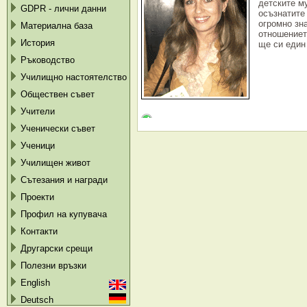
детските м
GDPR - лични данни
осъзнатите
огромно зн
Материална база
отношението
История
ще си един 
Ръководство
Училищно настоятелство
Обществен съвет
Учители
Ученически съвет
Ученици
Училищен живот
Сътезания и награди
Проекти
Профил на купувача
Контакти
Другарски срещи
Полезни връзки
English
Deutsch