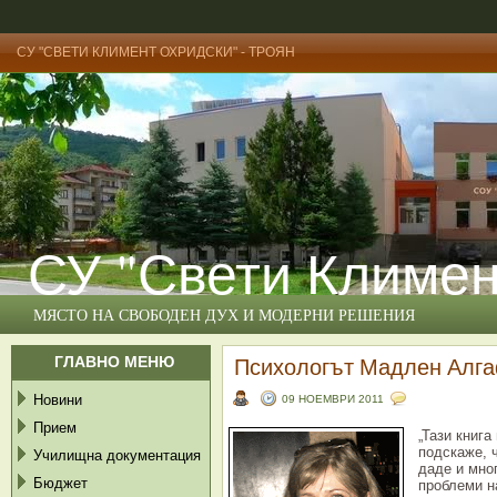
СУ "СВЕТИ КЛИМЕНТ ОХРИДСКИ" - ТРОЯН
СУ "Свети Климен
МЯСТО НА СВОБОДЕН ДУХ И МОДЕРНИ РЕШЕНИЯ
ГЛАВНО МЕНЮ
Психологът Мадлен Алга
Новини
09 НОЕМВРИ 2011
Прием
„Тази книг
подскаже, 
Училищна документация
даде и мно
Бюджет
проблеми на