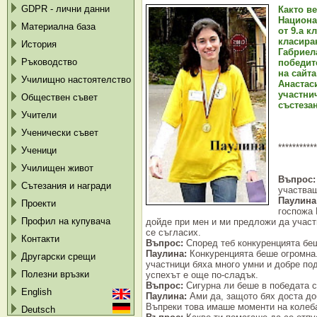
GDPR - лични данни
Както в
Национа
Материална база
от 9.а 
класира
История
Габриел
Ръководство
побе
ди
т
на
сай
та
Училищно настоятелство
Анастас
участни
Обществен съвет
състеза
Учители
Ученически съвет
***********
Ученици
Училищен живот
Въпрос:
Сътезания и награди
участва
Паулина
Проекти
госпожа
Профил на купувача
дойде при мен и ми предложи да участ
се съгласих.
Контакти
Въпрос:
Според теб конкуренцията бе
Паулина:
Конкуренцията беше огромна
Другарски срещи
участници бяха много умни и добре под
Полезни връзки
успехът е още по-сладък.
Въпрос:
Сигурна ли беше в победата 
English
Паулина:
Ами да, защото бях доста до
Въпреки това имаше моменти на колеб
Deutsch