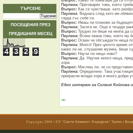
Въпрос:
Какво ти помагаше да се отп
Паулина:
Преговарях това, което тряб
ТЪРСЕНЕ
Въпрос:
Как се чувстваше, като разбра
Паулина
: Веднага след като ме обявих
горда със себе си.
Въпрос:
Имаш ли планове за бъдещето
ПОСЕЩЕНИЯ ПРЕЗ
Паулина:
Засега не. Още е твърде рано
Въпрос:
Трудно ли беше на екипа да с
ПРЕДИШНИЯ МЕСЕЦ
Паулина:
Всеки хвана това, което му б
Въпрос:
Освен че обсъждахте неща по
Паулина
: Много! През цялото време от
какво ли не, слушахме музика, беше су
4
3
2
9
Въпрос:
Научи ли нещо ново?
Паулина:
Да. Научих много неща, преди
хора.
Въпрос:
Мислиш ли, че си представила
Паулина:
Определено. Така участниците
прекрасни млади хора и много добри у
Едно интервю на Силвия Койнова и 
Copyright 2009 |
СУ "Свети Климент Охридски" Троян
|
Вхо