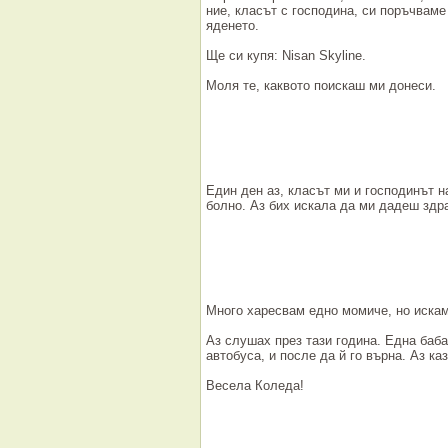
ние, класът с господина, си поръчваме
яденето.
Ще си купя: Nisan Skyline.
Моля те, каквото поискаш ми донеси.
Един ден аз, класът ми и господинът 
болно. Аз бих искала да ми дадеш здра
Много харесвам едно момиче, но искам
Аз слушах през тази година. Една баба
автобуса, и после да й го върна. Аз каз
Весела Коледа!