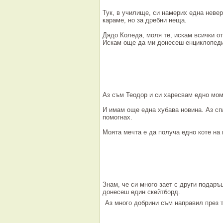
Тук, в училище, си намерих една невер
караме, но за дребни неща.
Дядо Коледа, моля те, искам всички от
Искам още да ми донесеш енциклопеди
Аз съм Теодор и си харесвам едно мом
И имам още една хубава новина. Аз спа
помогнах.
Моята мечта е да получа едно коте на
Знам, че си много зает с други подаръ
донесеш един скейтборд.
Аз много добрини съм направил през т