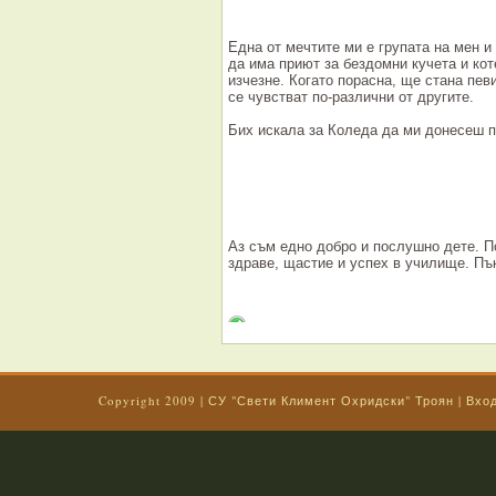
Една от мечтите ми е групата на мен и
да има приют за бездомни кучета и кот
изчезне. Когато порасна, ще стана пев
се чувстват по-различни от другите.
Бих искала за Коледа да ми донесеш п
Аз съм едно добро и послушно дете. П
здраве, щастие и успех в училище. Пъ
Copyright 2009 |
СУ "Свети Климент Охридски" Троян
|
Вхо