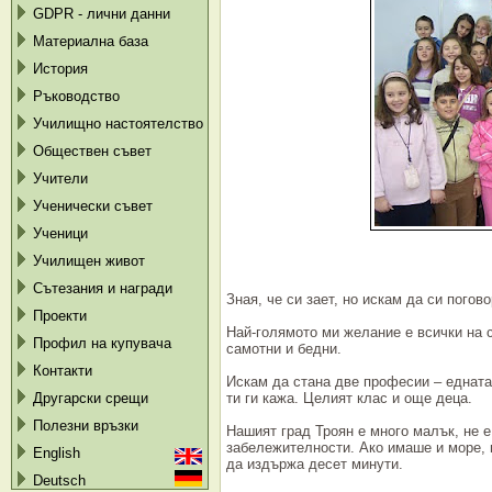
GDPR - лични данни
Материална база
История
Ръководство
Училищно настоятелство
Обществен съвет
Учители
Ученически съвет
Ученици
Училищен живот
Сътезания и награди
Зная, че си зает, но искам да си пого
Проекти
Най-голямото ми желание е всички на 
Профил на купувача
самотни и бедни.
Контакти
Искам да стана две професии – едната
Другарски срещи
ти ги кажа. Целият клас и още деца.
Полезни връзки
Нашият град Троян е много малък, не е
забележителности. Ако имаше и море, 
English
да издържа десет минути.
Deutsch