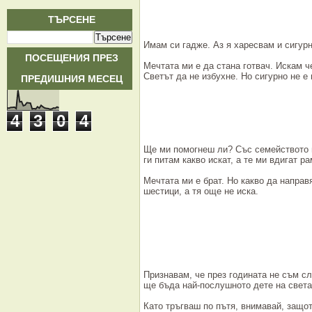
ТЪРСЕНЕ
Имам си гадже. Аз я харесвам и сигурн
ПОСЕЩЕНИЯ ПРЕЗ
Мечтата ми е да стана готвач. Искам ч
ПРЕДИШНИЯ МЕСЕЦ
Светът да не избухне. Но сигурно не е
4
3
0
4
Ще ми помогнеш ли? Със семейството 
ги питам какво искат, а те ми вдигат р
Мечтата ми е брат. Но какво да направ
шестици, а тя още не иска.
Признавам, че през годината не съм с
ще бъда най-послушното дете на света
Като тръгваш по пътя, внимавай, защот