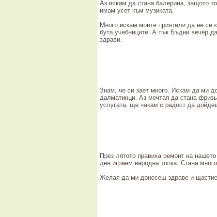
Аз искам да стана балерина, защото то
имам усет към музиката.
Много искам моите приятели да не се 
бута учебниците. А пък Бъдни вечер да
здрави.
Знам, че си зает много. Искам да ми д
далматинци. Аз мечтая да стана фриз
услугата, ще чакам с радост да дойде
През лятото правиха ремонт на нашето
ден играем народна топка. Стана много
Желая да ми донесеш здраве и щастие.