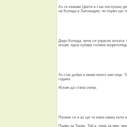
Аз се казвам Цвети и съм послушно де
на Коледа в Лапландия, но първо ще т
Дядо Коледа, вече си украсих елхата. 
искам: една хубава голяма енциклопеди
Аз съм добре и имам много шестици. Та
година.
Искам да стана скиор.
Почини си и аз ще ти кажа каква кола и
Първо за Троян. Той е, поне за мен, мн