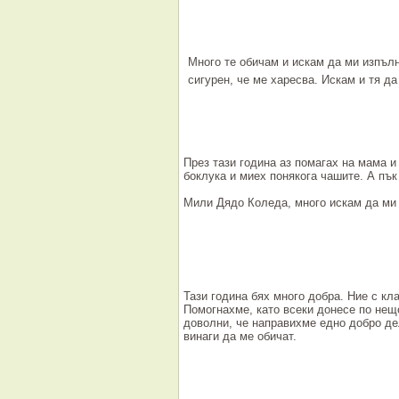
Много те обичам и искам да ми изпъл
сигурен, че ме харесва. Искам и тя да
През тази година аз помагах на мама и
боклука и миех понякога чашите. А пък 
Мили Дядо Коледа, много искам да ми
Тази година бях много добра. Ние с кл
Помогнахме, като всеки донесе по нещо
доволни, че направихме едно добро де
винаги да ме обичат.