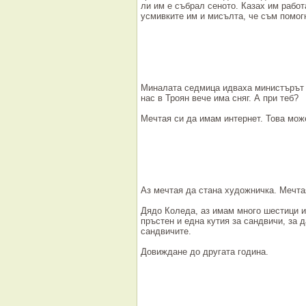
ли им е събрал сеното. Казах им работ
усмивките им и мисълта, че съм помог
Миналата седмица идваха министърът н
нас в Троян вече има сняг. А при теб?
Мечтая си да имам интернет. Това мож
Аз мечтая да стана художничка. Мечта
Дядо Коледа, аз имам много шестици и
пръстен и една кутия за сандвичи, за 
сандвичите.
Довиждане до другата година.