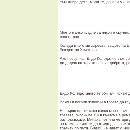
съм добро дете, моля те, донеси ми н
Моето малко градче за някои е скучно, 
роден град.
Коледа много ми харесва, защото на Бъ
Рождество Христово.
Ако прецениш, Дядо Коледа, че съм се
да дадеш на хората повече доброта, ра
Дядо Коледа, много те обичам, искам 
Искам и всички животни в гората да бъ
Но първо ще ти кажа колко много съм 
тревата, окосихме я и я качихме в рем
разпръснахме. Минаха пет или четири 
на мама, че искам да отида да карам к
тръгнах по пътя. Видях, че идват с мо