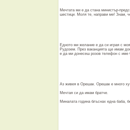
Мечтата ми е да стана министър-предс
шестици. Моля те, направи ме! Знам, че
Едното ми желание е да си играя с моя
Рудозем. През ваканцията ще имам дос
е да ми донесеш розов телефон с име
Аз живея в Орешак. Орешак е много ху
Мечтая си да имам братче.
Миналата година блъснах една баба, б