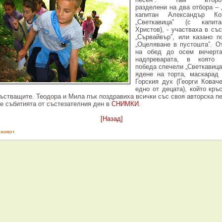
разделени на два отбора – 
капитан Александър Ко
„Светкавица” (с капит
Христов), - участваха в съ
„Сървайвър”, или казано п
„Оцеляване в пустошта”. О
на обед до осем вечерт
надпреварата, в която 
победа спечели „Светкавица
ядене на торта, маскарад
Горския дух (Георги Ковач
едно от децата), който кръ
ъстващите. Теодора и Мила пък поздравиха всички със своя авторска пе
е събитията от състезателния ден в
СНИМКИ.
[Назад]
 живот