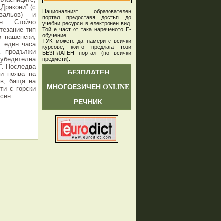
„Дракони” (с
Националният образователен
вальов) и
портал предоставя достъп до
ан Стойчо
учебни ресурси в електронен вид.
стезание тип
Той е част от така нареченото Е-
обучение.
о нашенски,
ТУК
можете да намерите всички
т един часа
курсове, които предлага този
а продължи
БЕЗПЛАТЕН портал (по всички
убедителна
предмети)
.
”. Последва
БЕЗПЛАТЕН
 и поява на
ев, баща на
МНОГОЕЗИЧЕН ONLINE
сти с горски
сен.
РЕЧНИК