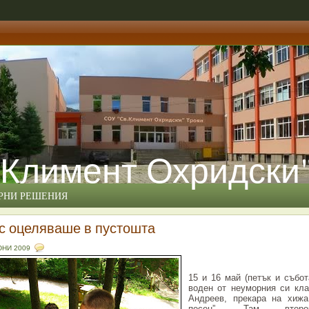
 Климент Охридски
ЕРНИ РЕШЕНИЯ
ас оцеляваше в пустошта
ЮНИ 2009
15 и 16 май (петък и събот
воден от неуморния си кл
Андреев, прекара на хижа
песен”. Там второкл