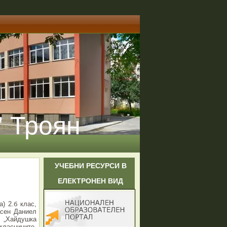
" Троян
УЧЕБНИ РЕСУРСИ В
ЕЛЕКТРОНЕН ВИД
а) 2.б клас,
асен Даниел
 „Хайдушка
асниците,